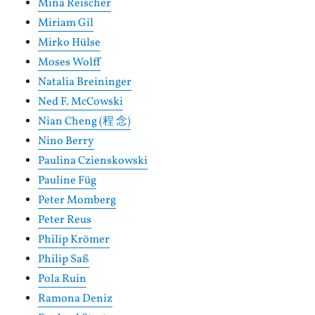
Mina Reischer
Miriam Gil
Mirko Hülse
Moses Wolff
Natalia Breininger
Ned F. McCowski
Nian Cheng (程 念)
Nino Berry
Paulina Czienskowski
Pauline Füg
Peter Momberg
Peter Reus
Philip Krömer
Philip Saß
Pola Ruin
Ramona Deniz