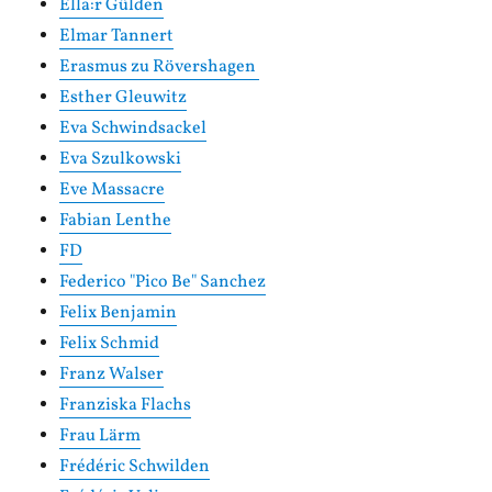
Ella:r Gülden
Elmar Tannert
Erasmus zu Rövershagen
Esther Gleuwitz
Eva Schwindsackel
Eva Szulkowski
Eve Massacre
Fabian Lenthe
FD
Federico "Pico Be" Sanchez
Felix Benjamin
Felix Schmid
Franz Walser
Franziska Flachs
Frau Lärm
Frédéric Schwilden