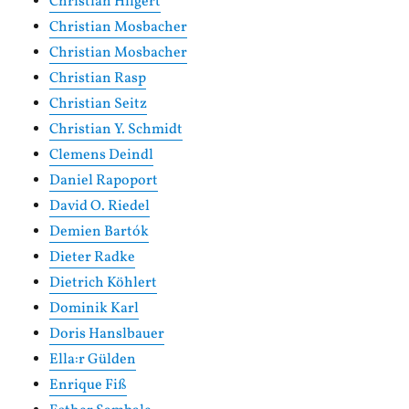
Christian Hilgert
Christian Mosbacher
Christian Mosbacher
Christian Rasp
Christian Seitz
Christian Y. Schmidt
Clemens Deindl
Daniel Rapoport
David O. Riedel
Demien Bartók
Dieter Radke
Dietrich Köhlert
Dominik Karl
Doris Hanslbauer
Ella:r Gülden
Enrique Fiß