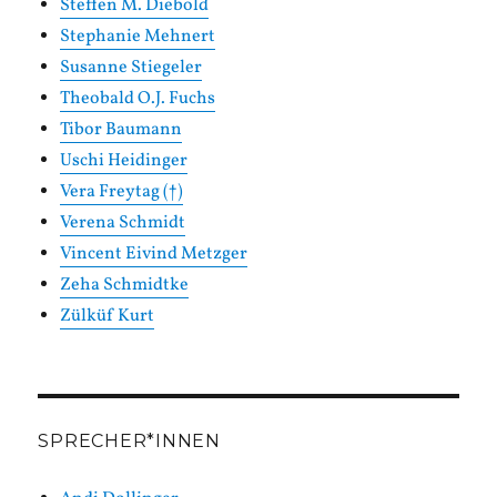
Steffen M. Diebold
Stephanie Mehnert
Susanne Stiegeler
Theobald O.J. Fuchs
Tibor Baumann
Uschi Heidinger
Vera Freytag (†)
Verena Schmidt
Vincent Eivind Metzger
Zeha Schmidtke
Zülküf Kurt
SPRECHER*INNEN