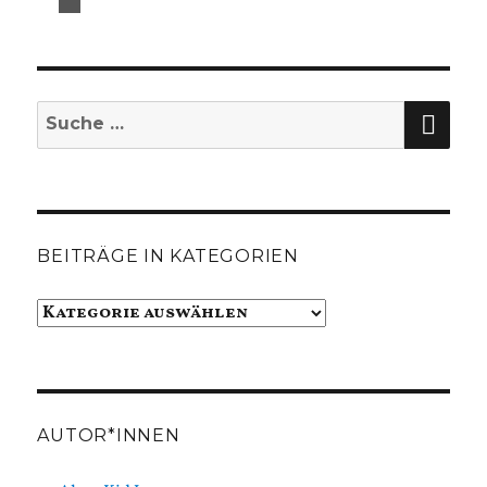
SUC
Suche
nach:
BEITRÄGE IN KATEGORIEN
Beiträge
in
Kategorien
AUTOR*INNEN