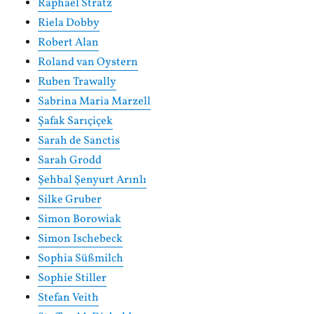
Raphael Stratz
Riela Dobby
Robert Alan
Roland van Oystern
Ruben Trawally
Sabrina Maria Marzell
Şafak Sarıçiçek
Sarah de Sanctis
Sarah Grodd
Şehbal Şenyurt Arınlı
Silke Gruber
Simon Borowiak
Simon Ischebeck
Sophia Süßmilch
Sophie Stiller
Stefan Veith