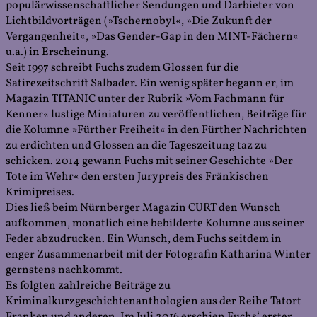
populärwissenschaftlicher Sendungen und Darbieter von
Lichtbildvorträgen (»Tschernobyl«, »Die Zukunft der
Vergangenheit«, »Das Gender-Gap in den MINT-Fächern«
u.a.) in Erscheinung.
Seit 1997 schreibt Fuchs zudem Glossen für die
Satirezeitschrift Salbader. Ein wenig später begann er, im
Magazin TITANIC unter der Rubrik »Vom Fachmann für
Kenner« lustige Miniaturen zu veröffentlichen, Beiträge für
die Kolumne »Fürther Freiheit« in den Fürther Nachrichten
zu erdichten und Glossen an die Tageszeitung taz zu
schicken. 2014 gewann Fuchs mit seiner Geschichte »Der
Tote im Wehr« den ersten Jurypreis des Fränkischen
Krimipreises.
Dies ließ beim Nürnberger Magazin CURT den Wunsch
aufkommen, monatlich eine bebilderte Kolumne aus seiner
Feder abzudrucken. Ein Wunsch, dem Fuchs seitdem in
enger Zusammenarbeit mit der Fotografin Katharina Winter
gernstens nachkommt.
Es folgten zahlreiche Beiträge zu
Kriminalkurzgeschichtenanthologien aus der Reihe Tatort
Franken und anderen. Im Juli 2016 erschien Fuchs‘ erster