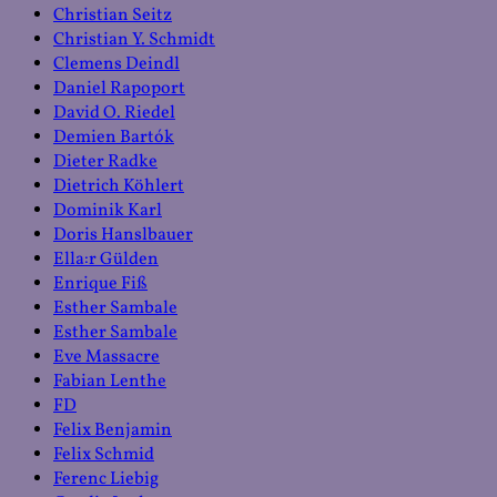
Christian Seitz
Christian Y. Schmidt
Clemens Deindl
Daniel Rapoport
David O. Riedel
Demien Bartók
Dieter Radke
Dietrich Köhlert
Dominik Karl
Doris Hanslbauer
Ella:r Gülden
Enrique Fiß
Esther Sambale
Esther Sambale
Eve Massacre
Fabian Lenthe
FD
Felix Benjamin
Felix Schmid
Ferenc Liebig