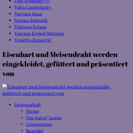
Uwe Scherzer (†)
Vaha Candolucky
Varvara Imas
Verena Schmidt
Viktoria Solner
Vincent Eivind Metzger
Violetta Zupančič
Eisenbart und Meisendraht werden
eingekleidet, gefüttert und präsentiert
von
Seiteninhalt
Home
Die Autor*innen
Livetermine
Kontakt