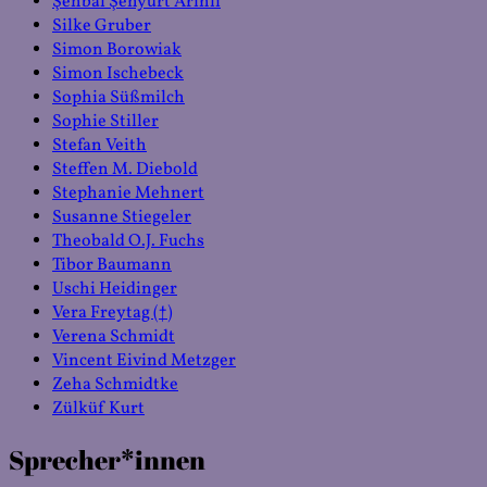
Şehbal Şenyurt Arınlı
Silke Gruber
Simon Borowiak
Simon Ischebeck
Sophia Süßmilch
Sophie Stiller
Stefan Veith
Steffen M. Diebold
Stephanie Mehnert
Susanne Stiegeler
Theobald O.J. Fuchs
Tibor Baumann
Uschi Heidinger
Vera Freytag (†)
Verena Schmidt
Vincent Eivind Metzger
Zeha Schmidtke
Zülküf Kurt
Sprecher*innen