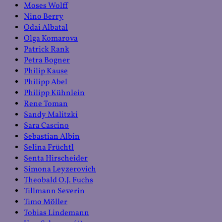
Moses Wolff
Nino Berry
Odai Albatal
Olga Komarova
Patrick Rank
Petra Bogner
Philip Kause
Philipp Abel
Philipp Kühnlein
Rene Toman
Sandy Malitzki
Sara Cascino
Sebastian Albin
Selina Früchtl
Senta Hirscheider
Simona Leyzerovich
Theobald O.J. Fuchs
Tillmann Severin
Timo Möller
Tobias Lindemann