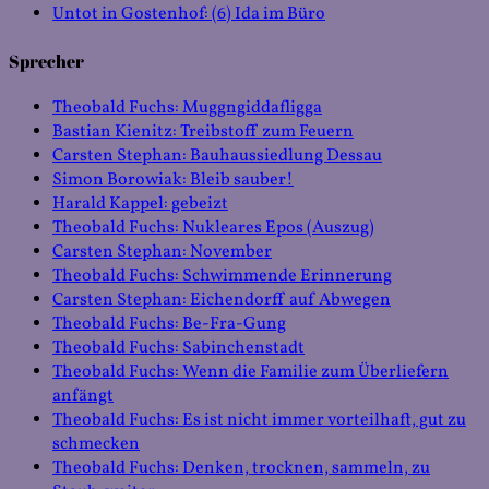
Untot in Gostenhof: (6) Ida im Büro
Sprecher
Theobald Fuchs: Muggngiddafligga
Bastian Kienitz: Treibstoff zum Feuern
Carsten Stephan: Bauhaussiedlung Dessau
Simon Borowiak: Bleib sauber!
Harald Kappel: gebeizt
Theobald Fuchs: Nukleares Epos (Auszug)
Carsten Stephan: November
Theobald Fuchs: Schwimmende Erinnerung
Carsten Stephan: Eichendorff auf Abwegen
Theobald Fuchs: Be-Fra-Gung
Theobald Fuchs: Sabinchenstadt
Theobald Fuchs: Wenn die Familie zum Überliefern
anfängt
Theobald Fuchs: Es ist nicht immer vorteilhaft, gut zu
schmecken
Theobald Fuchs: Denken, trocknen, sammeln, zu