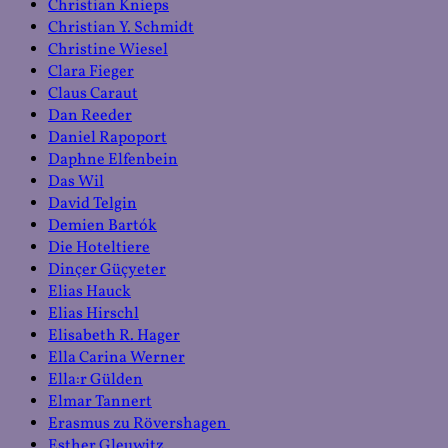
Christian Knieps
Christian Y. Schmidt
Christine Wiesel
Clara Fieger
Claus Caraut
Dan Reeder
Daniel Rapoport
Daphne Elfenbein
Das Wil
David Telgin
Demien Bartók
Die Hoteltiere
Dinçer Güçyeter
Elias Hauck
Elias Hirschl
Elisabeth R. Hager
Ella Carina Werner
Ella:r Gülden
Elmar Tannert
Erasmus zu Rövershagen
Esther Gleuwitz