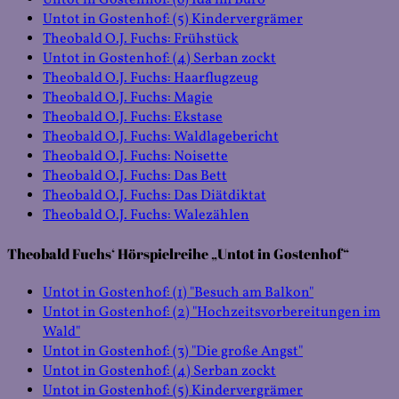
Untot in Gostenhof: (6) Ida im Büro
Untot in Gostenhof: (5) Kindervergrämer
Theobald O.J. Fuchs: Frühstück
Untot in Gostenhof: (4) Serban zockt
Theobald O.J. Fuchs: Haarflugzeug
Theobald O.J. Fuchs: Magie
Theobald O.J. Fuchs: Ekstase
Theobald O.J. Fuchs: Waldlagebericht
Theobald O.J. Fuchs: Noisette
Theobald O.J. Fuchs: Das Bett
Theobald O.J. Fuchs: Das Diätdiktat
Theobald O.J. Fuchs: Walezählen
Theobald Fuchs‘ Hörspielreihe „Untot in Gostenhof“
Untot in Gostenhof: (1) "Besuch am Balkon"
Untot in Gostenhof: (2) "Hochzeitsvorbereitungen im
Wald"
Untot in Gostenhof: (3) "Die große Angst"
Untot in Gostenhof: (4) Serban zockt
Untot in Gostenhof: (5) Kindervergrämer