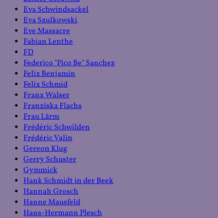
Eva Schwindsackel
Eva Szulkowski
Eve Massacre
Fabian Lenthe
FD
Federico "Pico Be" Sanchez
Felix Benjamin
Felix Schmid
Franz Walser
Franziska Flachs
Frau Lärm
Frédéric Schwilden
Frédéric Valin
Gereon Klug
Gerry Schuster
Gymmick
Hank Schmidt in der Beek
Hannah Grosch
Hanne Mausfeld
Hans-Hermann Plesch