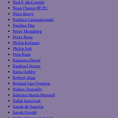
Ned F. McCowski
Nian Cheng (程 念)
Nino Berry
Paulina Czienskowski
Pauline Füg
Peter Momberg
Peter Reus
Philip Krömer
Philip Saß
Pola Ruin
Ramona Deniz
Raphael Stratz
Riela Dobby
Robert Alan
Roland van Oystern
Ruben Trawally
Sabrina Maria Marzell
Şafak Sarıçiçek
Sarah de Sanctis
Sarah Grodd