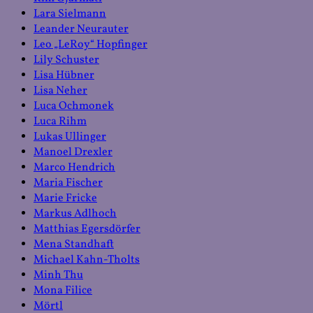
Lara Sielmann
Leander Neurauter
Leo „LeRoy“ Hopfinger
Lily Schuster
Lisa Hübner
Lisa Neher
Luca Ochmonek
Luca Rihm
Lukas Ullinger
Manoel Drexler
Marco Hendrich
Maria Fischer
Marie Fricke
Markus Adlhoch
Matthias Egersdörfer
Mena Standhaft
Michael Kahn-Tholts
Minh Thu
Mona Filice
Mörtl