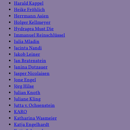
Harald Kappel
Heike Fröhlich
Herrmann Asien
Holger Kellmeyer
Hydragea Must Die
Immanuel Reinschlüssel
Iulia Mladin
Jacinta Nandi
Jakob Leiner
Jan Bratenstein
Janina Dotzauer
Jasper Nicolaisen
Jone Engel
Jörg Hilse
Julian Knoth
Juliane Kling
Jutta v. Ochsenstein
KARO
Katharina Wasmeier
Katja Engelhardt