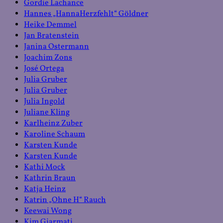
Gordie Lachance
Hannes „HannaHerzfehlt“ Göldner
Heike Demmel
Jan Bratenstein
Janina Ostermann
Joachim Zons
José Ortega
Julia Gruber
Julia Gruber
Julia Ingold
Juliane Kling
Karlheinz Zuber
Karoline Schaum
Karsten Kunde
Karsten Kunde
Kathi Mock
Kathrin Braun
Katja Heinz
Katrin „Ohne H“ Rauch
Keewai Wong
Kim Gjarmati