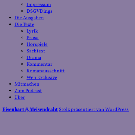
Impressum
DSGVDings
Die Ausgaben
Die Texte
Lyrik
Prosa
Hörspiele
Sachtext
Drama
Kommentar
Romanausschnitt
Web Exclusive
Mitmachen
Zum Podcast
Über
Eisenbart & Meisendraht
Stolz präsentiert von WordPress