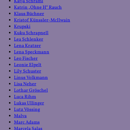
Katja Schraml
Katrin „Ohne H“ Rauch
Klaus Büchner
Kristof Künssler-McIlwain
Krupski
Kuku Schrapnell
Lea Schlenker
Lena Kratzer
Lena Speckmann
Leo Fischer
Leonie Elpelt
Lily Schuster
Linus Volkmann
Lisa Neher
Lothar Gröschel
Luca Rihm
Lukas Ullinger
Lutz Vössing
Malva
Marc Adams
Marcela Salas