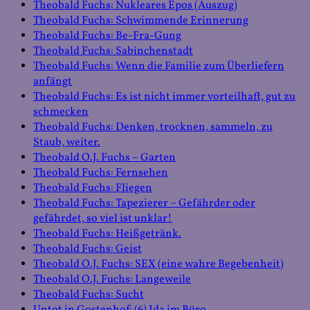
Theobald Fuchs: Nukleares Epos (Auszug)
Theobald Fuchs: Schwimmende Erinnerung
Theobald Fuchs: Be-Fra-Gung
Theobald Fuchs: Sabinchenstadt
Theobald Fuchs: Wenn die Familie zum Überliefern
anfängt
Theobald Fuchs: Es ist nicht immer vorteilhaft, gut zu
schmecken
Theobald Fuchs: Denken, trocknen, sammeln, zu
Staub, weiter.
Theobald O.J. Fuchs – Garten
Theobald Fuchs: Fernsehen
Theobald Fuchs: Fliegen
Theobald Fuchs: Tapezierer – Gefährder oder
gefährdet, so viel ist unklar!
Theobald Fuchs: Heißgetränk.
Theobald Fuchs: Geist
Theobald O.J. Fuchs: SEX (eine wahre Begebenheit)
Theobald O.J. Fuchs: Langeweile
Theobald Fuchs: Sucht