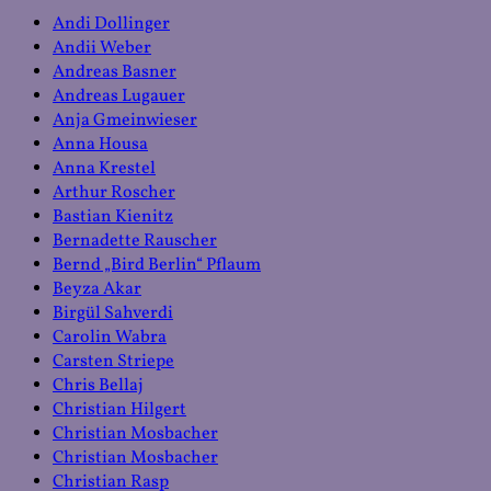
Andi Dollinger
Andii Weber
Andreas Basner
Andreas Lugauer
Anja Gmeinwieser
Anna Housa
Anna Krestel
Arthur Roscher
Bastian Kienitz
Bernadette Rauscher
Bernd „Bird Berlin“ Pflaum
Beyza Akar
Birgül Sahverdi
Carolin Wabra
Carsten Striepe
Chris Bellaj
Christian Hilgert
Christian Mosbacher
Christian Mosbacher
Christian Rasp