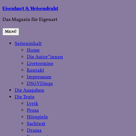
Zum
Eisenbart & Meisendraht
Inhalt
Das Magazin für Eigenart
springen
Menü
Seiteninhalt
Home
Die Autor*innen
Livetermine
Kontakt
Impressum
DSGVDings
Die Ausgaben
Die Texte
Lyrik
Prosa
Hörspiele
Sachtext
Drama