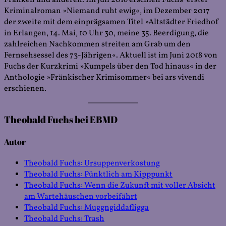
Kriminalroman »Niemand ruht ewig«, im Dezember 2017
der zweite mit dem einprägsamen Titel »Altstädter Friedhof
in Erlangen, 14. Mai, 10 Uhr 30, meine 35. Beerdigung, die
zahlreichen Nachkommen streiten am Grab um den
Fernsehsessel des 73-Jährigen«. Aktuell ist im Juni 2018 von
Fuchs der Kurzkrimi »Kumpels über den Tod hinaus« in der
Anthologie »Fränkischer Krimisommer« bei ars vivendi
erschienen.
Theobald Fuchs bei EBMD
Autor
Theobald Fuchs: Ursuppenverkostung
Theobald Fuchs: Pünktlich am Kipppunkt
Theobald Fuchs: Wenn die Zukunft mit voller Absicht
am Wartehäuschen vorbeifährt
Theobald Fuchs: Muggngiddafligga
Theobald Fuchs: Trash