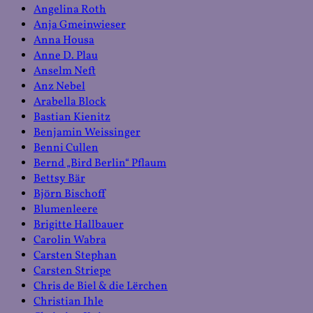
Angelina Roth
Anja Gmeinwieser
Anna Housa
Anne D. Plau
Anselm Neft
Anz Nebel
Arabella Block
Bastian Kienitz
Benjamin Weissinger
Benni Cullen
Bernd „Bird Berlin“ Pflaum
Bettsy Bär
Björn Bischoff
Blumenleere
Brigitte Hallbauer
Carolin Wabra
Carsten Stephan
Carsten Striepe
Chris de Biel & die Lërchen
Christian Ihle