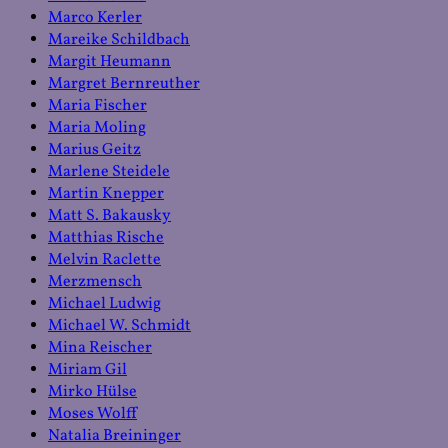
Marco Kerler
Mareike Schildbach
Margit Heumann
Margret Bernreuther
Maria Fischer
Maria Moling
Marius Geitz
Marlene Steidele
Martin Knepper
Matt S. Bakausky
Matthias Rische
Melvin Raclette
Merzmensch
Michael Ludwig
Michael W. Schmidt
Mina Reischer
Miriam Gil
Mirko Hülse
Moses Wolff
Natalia Breininger